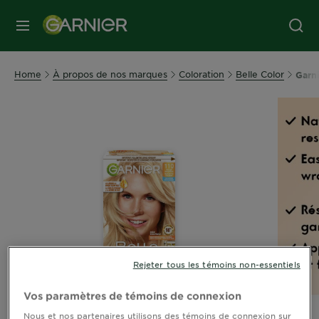
MENU
Home
À propos de nos marques
Coloration
Belle Color
Garni
Rejeter tous les témoins non-essentiels
Vos paramètres de témoins de connexion
Nous et nos partenaires utilisons des témoins de connexion sur