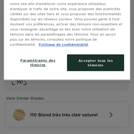
notre site afin d’améliorer votre expérience utilisateur,
d’analyser le trafic de notre site, vous proposer des publicités
SLIDE 1
SLIDE 2
SLIDE 3
SLIDE 4
SLIDE 5
SLIDE 6
SLIDE 7
SLIDE 8
SLIDE 9
SLIDE 10
ciblées sur des sites tiers et vous proposer des fonctionnalités
disponibles sur les réseaux sociaux. Vous pouvez gérer à tout
moment vos préférences, activer des témoins non-essentiels et
vous renseigner davantage en lien avec notre utilisation de
GARNIER BELLE COLOR
témoins dans les paramétrages des témoins. Pour en savoir
110 Blond très très clair naturel
plus sur les témoins, consultez notre politique de
confidentialité.
Politique de confidentialité
4 out of 5 stars based on reviews
AFFICHER TOUTES LES 1 ÉVALUATIONS
Paramétrages des
Accepter tous les
témoins
témoins
ESSAYEZ
View Similar Shades
110 Blond très très clair naturel