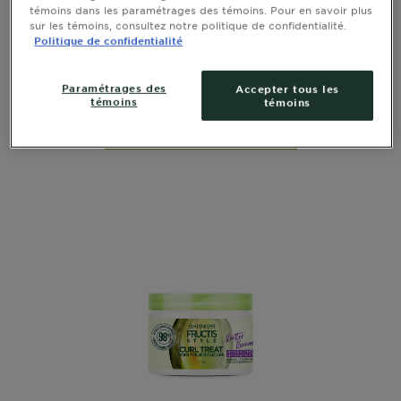
GARNIER FRUCTIS STYLE CRYSTAL
témoins dans les paramétrages des témoins. Pour en savoir plus
sur les témoins, consultez notre politique de confidentialité.
Crystal Crystal Pink Volume, 413 ml
Politique de confidentialité
voir toutes les évaluations
3 out of 5 stars based on reviews
Paramétrages des
Accepter tous les
témoins
témoins
APERÇU RAPIDE