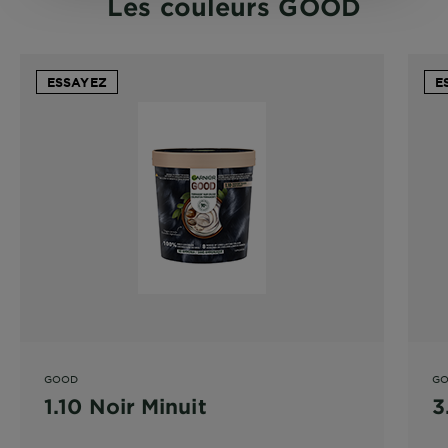
Les couleurs GOOD
ESSAYEZ
E
GOOD
G
1.10 Noir Minuit
3