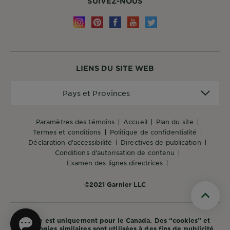
SUIVEZ-NOUS
LIENS DU SITE WEB
Pays
Pays et Provinces
et
Provinces
paramètres des témoins
accueil
plan du site
termes et conditions
politique de confidentialité
déclaration d'accessibilité
directives de publication
conditions d'autorisation de contenu
examen des lignes directrices
©2021 Garnier LLC
Scroll t
Ce site est uniquement pour le Canada. Des “cookies” et
technologies similaires sont utilisées à des fins de publicité.