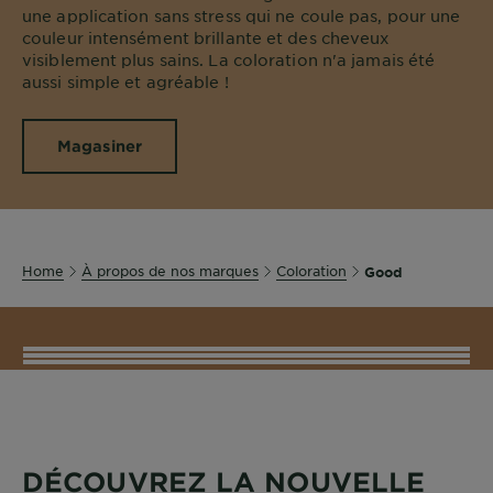
une application sans stress qui ne coule pas, pour une
couleur intensément brillante et des cheveux
visiblement plus sains. La coloration n'a jamais été
aussi simple et agréable !
Magasiner
Home
À propos de nos marques
Coloration
Good
CLOSE SUBPANEL
DÉCOUVREZ LA NOUVELLE