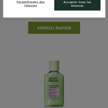
Paramétrages des
Accepter tous les
Céramides
témoins
témoins
voir toutes les évaluations
4.4908 out of 5 stars based on reviews
APERÇU RAPIDE