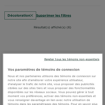
CLOSE
Supprimer les filtres
Décoloration
Résultat(s) affiché(s) (6)
Rejeter tous les témoins non-essentiels
Vos paramètres de témoins de connexion
Nous et nos partenaires utilisons des témoins de connexion sur
notre site afin d’améliorer votre expérience utilisateur,
d’analyser le trafic de notre site, vous proposer des publicités
ciblées sur des sites tiers et vous proposer des fonctionnalités
disponibles sur les réseaux sociaux. Vous pouvez gérer à tout
moment vos préférences, activer des témoins non-essentiels et
vous renseigner davantage en lien avec notre utilisation de
témoins dans les paramétrages des témoins. Pour en savoir plus