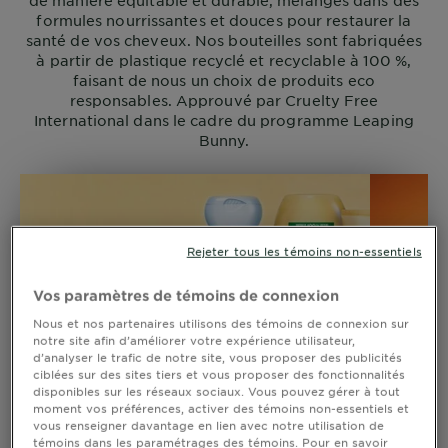
de manière équitable et durable, mélangés dans des
formules nourrissantes et douces pour restaurer la
santé de vos cheveux. Nos bouteilles sont fabriquées
à partir de plastique recyclé et recyclable à 100 %,
faisant de nous un choix de produits eco
responsables. Approuvé par Cruelty Free
International dans le cadre du programme Leaping
Bunny.
Rejeter tous les témoins non-essentiels
Vos paramètres de témoins de connexion
Nous et nos partenaires utilisons des témoins de connexion sur
notre site afin d’améliorer votre expérience utilisateur,
d’analyser le trafic de notre site, vous proposer des publicités
ciblées sur des sites tiers et vous proposer des fonctionnalités
disponibles sur les réseaux sociaux. Vous pouvez gérer à tout
moment vos préférences, activer des témoins non-essentiels et
vous renseigner davantage en lien avec notre utilisation de
témoins dans les paramétrages des témoins. Pour en savoir