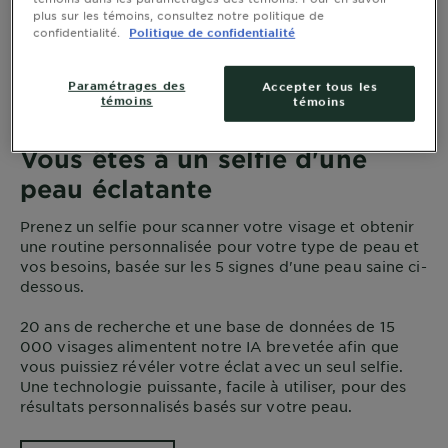
plus sur les témoins, consultez notre politique de
confidentialité.
Politique de confidentialité
Paramétrages des
Accepter tous les
témoins
témoins
Vous êtes à un selfie d'une
peau éclatante
Prenez un selfie pour scanner votre visage et obtenir
une routine personnalisée pour votre type de peau et
vos besoins, basée sur les 5 signes d'une peau saine ci-
dessous.
20 ans de recherche et une base de données de 15
000 visages alimentent notre IA brevetée afin que
vous puissiez révéler votre éclat avec un seul selfie.
Une technologie puissante, facile à utiliser, pour des
résultats personnalisés basés sur votre peau.