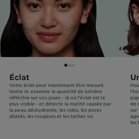
SLIDE 2
SLIDE 3
SLIDE 4
SLIDE 1
Éclat
Un
Votre éclat peut maintenant être mesuré.
Pou
Notre IA examine la quantité de lumière
l'h
réfléchie sur vos joues - là où l'éclat est le
pig
plus visible - et détecte la matité causée par
de 
la peau déshydratée, les rides, les pores
sur
dilatés, les rougeurs et les taches vis
agr
les