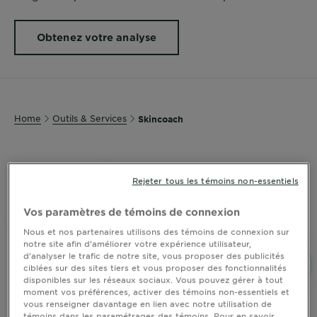
Obtenez votre analyse
Home
Outils & Services
Skincoach
Rejeter tous les témoins non-essentiels
Vos paramètres de témoins de connexion
Nous et nos partenaires utilisons des témoins de connexion sur
notre site afin d’améliorer votre expérience utilisateur,
d’analyser le trafic de notre site, vous proposer des publicités
ciblées sur des sites tiers et vous proposer des fonctionnalités
disponibles sur les réseaux sociaux. Vous pouvez gérer à tout
moment vos préférences, activer des témoins non-essentiels et
vous renseigner davantage en lien avec notre utilisation de
témoins dans les paramétrages des témoins. Pour en savoir