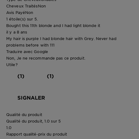
Cheveux Traités
Non
Avis Payé
Non
1 étoile(s) sur 5.
Bought this 11th blonde and I had light blonde it
il y a 8 ans
My hair is purple I had blonde hair with Grey. Never had
problems before with 111
Traduire avec Google
Non, Je ne recommande pas ce produit.
Utile?
(1)
(1)
SIGNALER
Qualité du produit
Qualité du produit, 1.0 sur 5
1.0
Rapport qualité-prix du produit