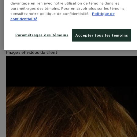
Qualité du produit, 2.9 sur 5
davantage en lien avec notre utilisation de témoins dans les
2.9
paramétrages des témoins. Pour en savoir plus sur les témoins,
Rapport qualité-prix du produit
consultez notre politique de confidentialité.
Politique de
confidentialité
Rapport qualité-prix du produit, 2.9 sur 5
2.9
Efficacité
Paramétrages des témoins
Accepter tous les témoins
Efficacité, 2.7 sur 5
2.7
Images et vidéos du client