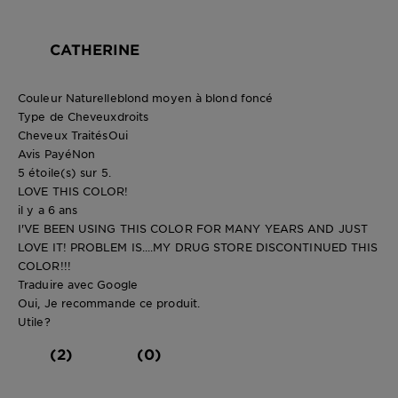
CATHERINE
Couleur Naturelle
blond moyen à blond foncé
Type de Cheveux
droits
Cheveux Traités
Oui
Avis Payé
Non
5 étoile(s) sur 5.
LOVE THIS COLOR!
il y a 6 ans
I'VE BEEN USING THIS COLOR FOR MANY YEARS AND JUST
LOVE IT! PROBLEM IS....MY DRUG STORE DISCONTINUED THIS
COLOR!!!
Traduire avec Google
Oui, Je recommande ce produit.
Utile?
(2)
(0)