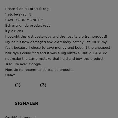
Échantillon du produit reçu
1 étoile(s) sur 5.
SAVE YOUR MONEY!!!
Échantillon du produit reçu
il y a 6 ans
I bought this just yesterday and the results are tremendous!!
My hair is now damaged and extremely patchy. It’s 100% my
fault because I chose to save money and bought the cheapest
hair dye I could find and it was a big mistake. But PLEASE do
not make the same mistake that I did and buy this product.
Traduire avec Google
Non, Je ne recommande pas ce produit.
Utile?
(1)
(3)
SIGNALER
Qualité du produit