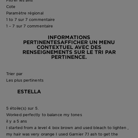
Cote
Paramètre régional
1 to 7 sur 7 commentaire
1 – 7 sur 7 commentaire
INFORMATIONS
PERTINENTES
AFFICHER UN MENU
CONTEXTUEL AVEC DES
RENSEIGNEMENTS SUR LE TRI PAR
PERTINENCE.
Trier par
Les plus pertinents
ESTELLA
5 étoile(s) sur 5.
Worked perfectly to balance my tones
il y a 5 ans
I started from a level 4 box brown and used bleach to lighten ,
my hair was very orange I used Garnier 7.1 ash to get the