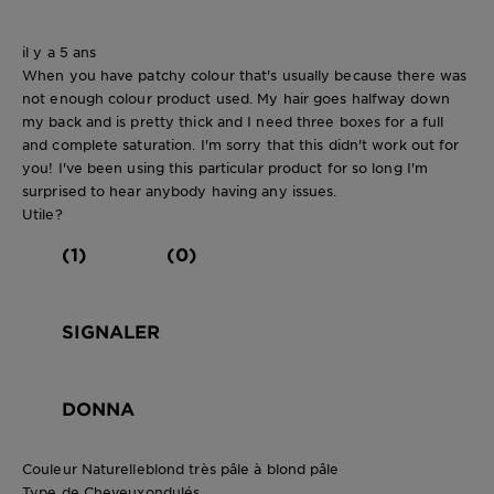
il y a 5 ans
When you have patchy colour that's usually because there was
not enough colour product used. My hair goes halfway down
my back and is pretty thick and I need three boxes for a full
and complete saturation. I'm sorry that this didn't work out for
you! I've been using this particular product for so long I'm
surprised to hear anybody having any issues.
Utile?
(1)
(0)
SIGNALER
DONNA
Couleur Naturelle
blond très pâle à blond pâle
Type de Cheveux
ondulés