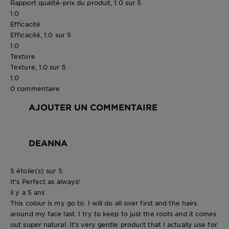
Rapport qualité-prix du produit, 1.0 sur 5
1.0
Efficacité
Efficacité, 1.0 sur 5
1.0
Texture
Texture, 1.0 sur 5
1.0
0 commentaire
AJOUTER UN COMMENTAIRE
DEANNA
5 étoile(s) sur 5.
It's Perfect as always!
il y a 5 ans
This colour is my go to. I will do all over first and the hairs
around my face last. I try to keep to just the roots and it comes
out super natural. It's very gentle product that I actually use for