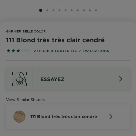
SLIDE 1
SLIDE 2
SLIDE 3
SLIDE 4
SLIDE 5
SLIDE 6
SLIDE 7
SLIDE 8
SLIDE 9
SLIDE 10
GARNIER BELLE COLOR
111 Blond très très clair cendré
2.8571 out of 5 stars based on reviews
AFFICHER TOUTES LES 7 ÉVALUATIONS
ESSAYEZ
View Similar Shades
111 Blond très très clair cendré