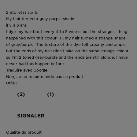
2 étoile(s) sur 5.
My hair turned a gray purple shade.
il y a 6 ans
I dye my hair bout every 4 to 5 weeks but the strangest thing
happened with this colour 111, my hair turned a strange shade
of gray/purple. The texture of the dye felt creamy and ample
but the ends of my hair didn’t take on the same strange colour
so I’m 2 toned gray/purple and the ends are still blonde. I have
never had this happen before.
Traduire avec Google
Non, Je ne recommande pas ce produit.
Utile?
(2)
(1)
SIGNALER
Qualité du produit