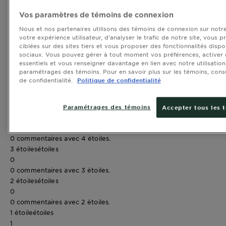
CLOSE SUBPANEL
Vos paramètres de témoins de connexion
Nous et nos partenaires utilisons des témoins de connexion sur notre 
votre expérience utilisateur, d’analyser le trafic de notre site, vous 
ciblées sur des sites tiers et vous proposer des fonctionnalités dispo
Évaluations
sociaux. Vous pouvez gérer à tout moment vos préférences, activer
essentiels et vous renseigner davantage en lien avec notre utilisatio
Sommaire de la notation
paramétrages des témoins. Pour en savoir plus sur les témoins, consu
Sélectionner une ligne pour filtrer les commentaires
de confidentialité.
Politique de confidentialité
5 étoiles
étoiles
0
0 commentaires avec 5 étoiles.
Paramétrages des témoins
Accepter tous les 
4 étoiles
étoiles
0
0 commentaires avec 4 étoiles.
3 étoiles
étoiles
0
0 commentaires avec 3 étoiles.
2 étoiles
étoiles
0
0 commentaires avec 2 étoiles.
1 étoile
étoiles
1