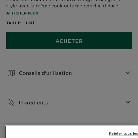
style avec la crème couleur facile enrichie d'huile
d'Argan.
AFFICHER PLUS
TAILLE
1 KIT
ACHETER
Conseils d'utilisation :
CLOSE SUBPANEL
Ingrédients :
CLOSE SUBPANEL
Informations Produit :
Rejeter tous le