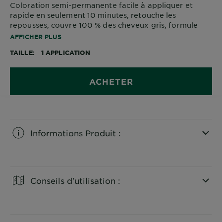
Coloration semi-permanente facile à appliquer et
rapide en seulement 10 minutes, retouche les
repousses, couvre 100 % des cheveux gris, formule
sans ammoniaque.
AFFICHER PLUS
TAILLE
1 APPLICATION
ACHETER
Informations Produit :
CLOSE SUBPANEL
Conseils d'utilisation :
CLOSE SUBPANEL