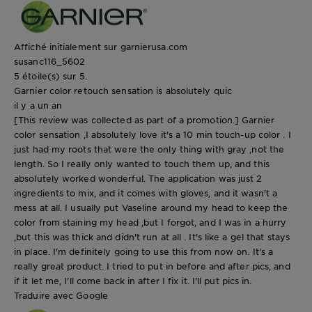
Affiché initialement sur garnierusa.com
susanc116_5602
5 étoile(s) sur 5.
Garnier color retouch sensation is absolutely quic
il y a un an
[This review was collected as part of a promotion.] Garnier
color sensation ,I absolutely love it's a 10 min touch-up color . I
just had my roots that were the only thing with gray ,not the
length. So I really only wanted to touch them up, and this
absolutely worked wonderful. The application was just 2
ingredients to mix, and it comes with gloves, and it wasn't a
mess at all. I usually put Vaseline around my head to keep the
color from staining my head ,but I forgot, and I was in a hurry
,but this was thick and didn't run at all . It's like a gel that stays
in place. I'm definitely going to use this from now on. It's a
really great product. I tried to put in before and after pics, and
if it let me, I'll come back in after I fix it. I'll put pics in.
Traduire avec Google