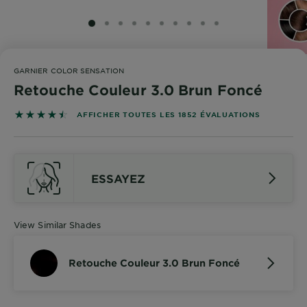
SLIDE 1
SLIDE 2
SLIDE 3
SLIDE 4
SLIDE 5
SLIDE 6
SLIDE 7
SLIDE 8
SLIDE 9
SLIDE 10
GARNIER COLOR SENSATION
Retouche Couleur 3.0 Brun Foncé
4.4865 out of 5 stars based on reviews
AFFICHER TOUTES LES 1852 ÉVALUATIONS
ESSAYEZ
View Similar Shades
Retouche Couleur 3.0 Brun Foncé