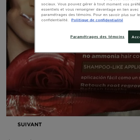
sociaux. Vous pouvez gérer à tout moment vos préfé
essentiels et vous renseigner davantage en lien avec 
paramétrages des témoins. Pour en savoir plus sur le
confidentialité.
Politique de confidentialité
Paramétrages des témoins
Acc
SUIVANT