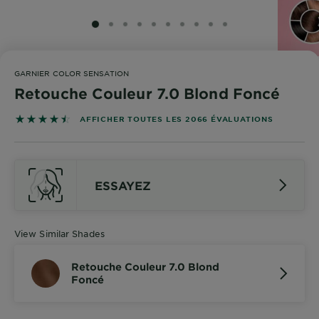
SLIDE 1
SLIDE 2
SLIDE 3
SLIDE 4
SLIDE 5
SLIDE 6
SLIDE 7
SLIDE 8
SLIDE 9
SLIDE 10
GARNIER COLOR SENSATION
Retouche Couleur 7.0 Blond Foncé
4.4739 out of 5 stars based on reviews
AFFICHER TOUTES LES 2066 ÉVALUATIONS
ESSAYEZ
View Similar Shades
Retouche Couleur 7.0 Blond
Foncé