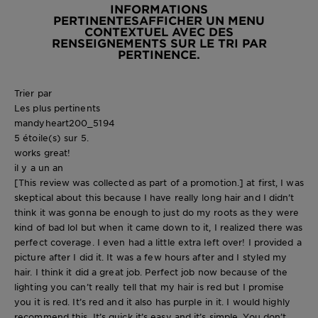
INFORMATIONS
PERTINENTES
AFFICHER UN MENU
CONTEXTUEL AVEC DES
RENSEIGNEMENTS SUR LE TRI PAR
PERTINENCE.
Trier par
Les plus pertinents
mandyheart200_5194
5 étoile(s) sur 5.
works great!
il y a un an
[This review was collected as part of a promotion.] at first, I was
skeptical about this because I have really long hair and I didn’t
think it was gonna be enough to just do my roots as they were
kind of bad lol but when it came down to it, I realized there was
perfect coverage. I even had a little extra left over! I provided a
picture after I did it. It was a few hours after and I styled my
hair. I think it did a great job. Perfect job now because of the
lighting you can’t really tell that my hair is red but I promise
you it is red. It’s red and it also has purple in it. I would highly
recommend this. It’s quick it’s easy and it’s simple. You don’t