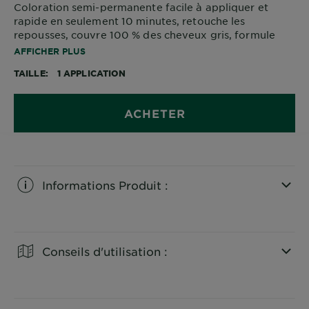
Coloration semi-permanente facile à appliquer et
rapide en seulement 10 minutes, retouche les
repousses, couvre 100 % des cheveux gris, formule
sans ammoniaque.
AFFICHER PLUS
TAILLE
1 APPLICATION
ACHETER
Informations Produit :
CLOSE SUBPANEL
Conseils d'utilisation :
CLOSE SUBPANEL