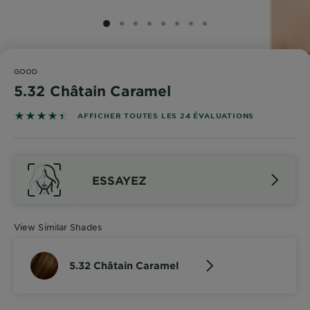
SLIDE 1
SLIDE 2
SLIDE 3
SLIDE 4
SLIDE 5
SLIDE 6
SLIDE 7
SLIDE 8
GOOD
5.32 Châtain Caramel
4.4583 out of 5 stars based on reviews
AFFICHER TOUTES LES 24 ÉVALUATIONS
ESSAYEZ
View Similar Shades
5.32 Châtain Caramel