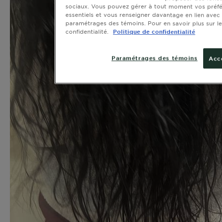
sociaux. Vous pouvez gérer à tout moment vos préfé
essentiels et vous renseigner davantage en lien avec 
paramétrages des témoins. Pour en savoir plus sur le
confidentialité.
Politique de confidentialité
Paramétrages des témoins
Acc