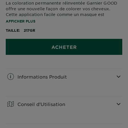
La coloration permanente réinventée Garnier GOOD
offre une nouvelle façon de colorer vos cheveux.
Cette application facile comme un masque est
accessible à tous et couvre vos cheveux gris à 100%.
AFFICHER PLUS
Sa formule à 90 % d'origine naturelle et sa
TAILLE
217GR
technologie sans ammoniaque offrent une couleur
éclatante et brillante qui dure jusqu'à 8 semaines.
ACHETER
Informations Produit
CLOSE SUBPANEL
Conseil d'Utilisation
CLOSE SUBPANEL