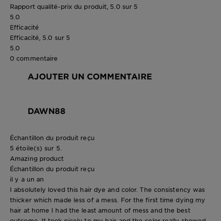
Rapport qualité-prix du produit, 5.0 sur 5
5.0
Efficacité
Efficacité, 5.0 sur 5
5.0
0 commentaire
AJOUTER UN COMMENTAIRE
DAWN88
Échantillon du produit reçu
5 étoile(s) sur 5.
Amazing product
Échantillon du produit reçu
il y a un an
I absolutely loved this hair dye and color. The consistency was
thicker which made less of a mess. For the first time dying my
hair at home I had the least amount of mess and the best
outcome. It took nicely to my hair and the color really showed