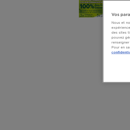
Vos par
Nous et no
expérience 
des sites 
pouvez gér
renseigner
Pour en sav
confidenti
CLOSE SUBPANEL
CLOSE SUBPANEL
CLOSE SUBPANEL