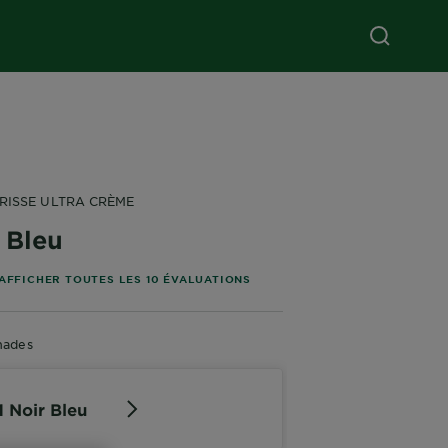
RISSE ULTRA CRÈME
 Bleu
5 stars based on reviews
AFFICHER TOUTES LES 10 ÉVALUATIONS
hades
1 Noir Bleu