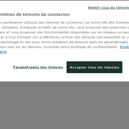
Rejeter tous les témoin
Garnier Nutr
amètres de témoins de connexion
longue durée
cheveux doux
s partenaires utilisons des témoins de connexion sur notre site afin d’améli
utilisateur, d’analyser le trafic de notre site, vous proposer des publicités 
cheveux gris
AFFICHER PL
SLIDE 1
SLIDE 2
SLIDE 3
SLIDE 4
SLIDE 5
SLIDE 6
SLIDE 7
SLIDE 8
SLIDE 9
SLIDE 10
tiers et vous proposer des fonctionnalités disponibles sur les réseaux sociau
d'huile d'av
er à tout moment vos préférences, activer des témoins non-essentiels et 
TAILLE
1 KI
cheveux pour
 davantage en lien avec notre utilisation de témoins dans les paramétrages
protège vos 
oir plus sur les témoins, consultez notre politique de confidentialité.
Polit
alité
Paramétrages des témoins
Accepter tous les témoins