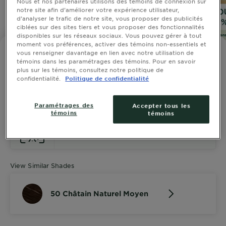
Nous et nos partenaires utilisons des témoins de connexion sur
notre site afin d’améliorer votre expérience utilisateur,
d’analyser le trafic de notre site, vous proposer des publicités
SLIDE 1
SLIDE 2
SLIDE 3
SLIDE 4
SLIDE 5
SLIDE 6
SLIDE 7
SLIDE 8
SLIDE 9
SLIDE 10
ciblées sur des sites tiers et vous proposer des fonctionnalités
disponibles sur les réseaux sociaux. Vous pouvez gérer à tout
moment vos préférences, activer des témoins non-essentiels et
GARNIER NUTRISSE ULTRA CRÈME
vous renseigner davantage en lien avec notre utilisation de
témoins dans les paramétrages des témoins. Pour en savoir
50 Châtain Naturel Moyen
plus sur les témoins, consultez notre politique de
confidentialité.
Politique de confidentialité
4.4483 out of 5 stars based on reviews
AFFICHER TOUTES LES 29 ÉVALUATIONS
Paramétrages des
Accepter tous les
témoins
témoins
ESSAYEZ
View Similar Shades
50 Châtain Naturel Moyen