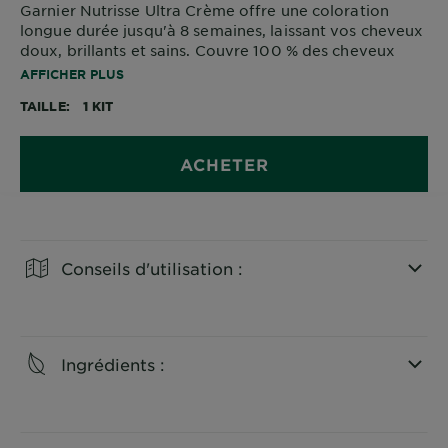
Garnier Nutrisse Ultra Crème offre une coloration
longue durée jusqu'à 8 semaines, laissant vos cheveux
doux, brillants et sains. Couvre 100 % des cheveux
gris. La formule nourrissante, enrichie d'huile d'avocat,
AFFICHER PLUS
pénètre profondément dans les cheveux pour une
TAILLE
1 KIT
couleur riche et naturelle qui protège vos cheveux
contre la sécheresse.
ACHETER
Conseils d'utilisation :
CLOSE SUBPANEL
Ingrédients :
CLOSE SUBPANEL