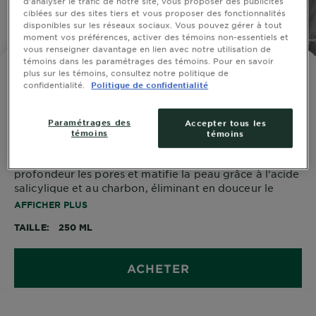
d’analyser le trafic de notre site, vous proposer des publicités
ciblées sur des sites tiers et vous proposer des fonctionnalités
disponibles sur les réseaux sociaux. Vous pouvez gérer à tout
SLIDE 1
SLIDE 2
SLIDE 3
SLIDE 4
SLIDE 5
SLIDE 6
SLIDE 7
SLIDE 8
SLIDE 9
SLIDE 10
SLIDE 11
SLIDE 12
SLIDE 13
moment vos préférences, activer des témoins non-essentiels et
vous renseigner davantage en lien avec notre utilisation de
témoins dans les paramétrages des témoins. Pour en savoir
GARNIER SKINACTIVE
plus sur les témoins, consultez notre politique de
confidentialité.
Politique de confidentialité
Gel nettoyant purifiant à l'acide
salicylique et au charbon
Paramétrages des
Accepter tous les
témoins
témoins
Le gel nettoyant purifiant Garnier BHA purifie en
profondeur les pores et matifie la peau grâce à l'acide
salicylique et au charbon, éliminant en douceur le
maquillage et les impuretés pour les peaux à tendance
AFFICHER PLUS
acnéique.
TAILLE
250 ML
ACHETER