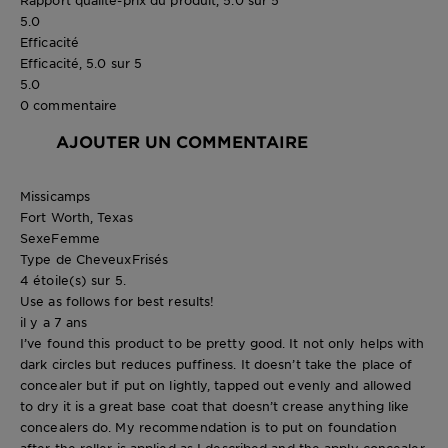
5.0
Efficacité
Efficacité, 5.0 sur 5
5.0
0 commentaire
AJOUTER UN COMMENTAIRE
Missicamps
Fort Worth, Texas
Sexe
Femme
Type de Cheveux
Frisés
4 étoile(s) sur 5.
Use as follows for best results!
il y a 7 ans
I’ve found this product to be pretty good. It not only helps with
dark circles but reduces puffiness. It doesn’t take the place of
concealer but if put on lightly, tapped out evenly and allowed
to dry it is a great base coat that doesn’t crease anything like
concealers do. My recommendation is to put on foundation
after the roller is applied as I described and the apply concealer