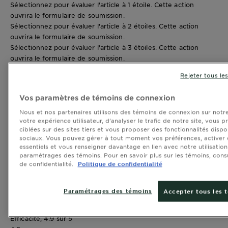
Sélectionnez pour évaluer l'article à 1 étoile. Cette action
ouvrira le formulaire de soumission.
Sélectionnez pour évaluer l'article à 2 étoiles. Cette action
ouvrira le formulaire de soumission.
Sélectionnez pour évaluer l'article à 3 étoiles. Cette action
ouvrira le formulaire de soumission.
Sélectionnez pour évaluer l'article à 4 étoiles. Cette action
Rejeter tous le
ouvrira le formulaire de soumission.
Sélectionnez pour évaluer l'article à 5 étoiles. Cette action
Vos paramètres de témoins de connexion
ouvrira le formulaire de soumission.
Pour ajouter un avis, vous devrez fournir une adresse courriel
Nous et nos partenaires utilisons des témoins de connexion sur notre 
votre expérience utilisateur, d’analyser le trafic de notre site, vous 
valide à des fins de vérification.
ciblées sur des sites tiers et vous proposer des fonctionnalités dispo
Notes moyennes des clients
sociaux. Vous pouvez gérer à tout moment vos préférences, activer
Qualité du produit
essentiels et vous renseigner davantage en lien avec notre utilisatio
Qualité du produit, 4.8 sur 5
paramétrages des témoins. Pour en savoir plus sur les témoins, consu
de confidentialité.
Politique de confidentialité
4.8
Rapport qualité-prix du produit
Rapport qualité-prix du produit, 4.9 sur 5
Paramétrages des témoins
Accepter tous les 
4.9
Efficacité
Efficacité, 4.9 sur 5