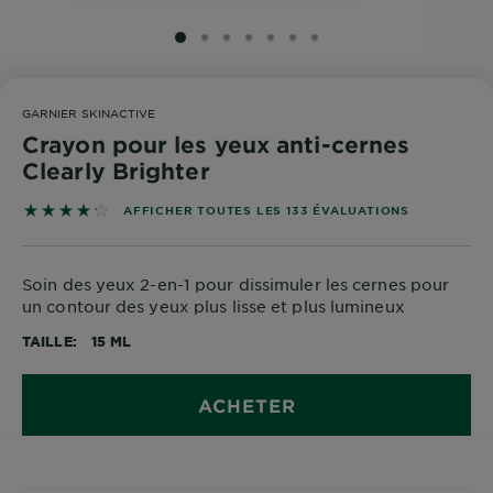
SLIDE 1
SLIDE 2
SLIDE 3
SLIDE 4
SLIDE 5
SLIDE 6
SLIDE 7
GARNIER SKINACTIVE
Crayon pour les yeux anti-cernes
Clearly Brighter
4.2782 out of 5 stars based on reviews
AFFICHER TOUTES LES 133 ÉVALUATIONS
Soin des yeux 2-en-1 pour dissimuler les cernes pour
un contour des yeux plus lisse et plus lumineux
TAILLE
15 ML
ACHETER