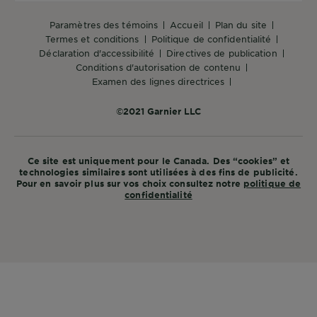
Provinces
paramètres des témoins
accueil
plan du site
termes et conditions
politique de confidentialité
déclaration d'accessibilité
directives de publication
conditions d'autorisation de contenu
examen des lignes directrices
©2021 Garnier LLC
Ce site est uniquement pour le Canada. Des “cookies” et
technologies similaires sont utilisées à des fins de publicité.
Pour en savoir plus sur vos choix consultez notre
politique de
confidentialité