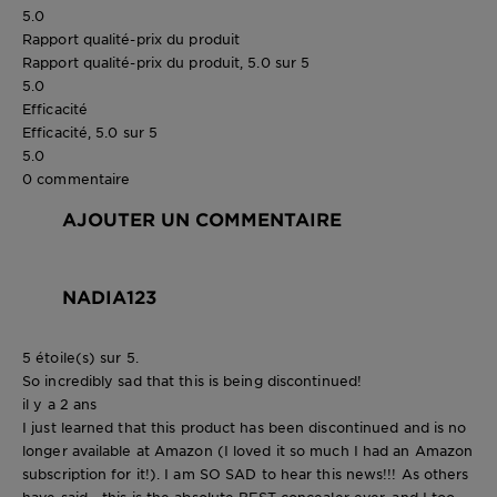
5.0
Rapport qualité-prix du produit
Rapport qualité-prix du produit, 5.0 sur 5
5.0
Efficacité
Efficacité, 5.0 sur 5
5.0
0 commentaire
AJOUTER UN COMMENTAIRE
NADIA123
5 étoile(s) sur 5.
So incredibly sad that this is being discontinued!
il y a 2 ans
I just learned that this product has been discontinued and is no
longer available at Amazon (I loved it so much I had an Amazon
subscription for it!). I am SO SAD to hear this news!!! As others
have said - this is the absolute BEST concealer ever, and I too