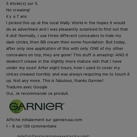
5 étoile(s) sur 5.
No creasing!
il y a 7 ans
I picked this up at the local Wally World in the hopes it would
do as advertised and I was pleasantly surprised to find out that
it did! Normally, I use three different concealers to hide my
dark circles, then BB cream then some foundation. But today,
after only one application of this with only ONE of my other
concealers on top, they are gone! This stuff is amazing! AND it
dodesn't crease in the slightly more mature skin that I have
under my eyes! After eight hours, how I used to cover my
cirlces creased horribly and was always requiring me to touch it
up. Not any more. This is fabulous, thanks Garnier!
Traduire avec Google
Oui, Je recommande ce produit.
Affiché initialement sur garnierusa.com
1 – 8 sur 139 commentaire
PRÉCÉDENTCOMMENTAIRE