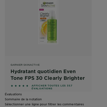
GARNIER SKINACTIVE
Hydratant quotidien Even
Tone FPS 30 Clearly Brighter
4.5714 out of 5 stars based on reviews
AFFICHER TOUTES LES 357
ÉVALUATIONS
Évaluations
Sommaire de la notation
Sélectionner une ligne pour filtrer les commentaires