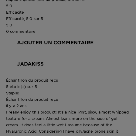
5.0
Efficacité
Efficacité, 5.0 sur 5
5.0
0 commentaire
AJOUTER UN COMMENTAIRE
JADAKISS
Échantillon du produit reçu
5 étoile(s) sur 5.
Staple!
Échantillon du produit reçu
il y a 2 ans
I really enjoy this product! It’s a nice light, silky, almost whipped
texture for a cream. Almost leans more on the side of gel
cream. It does feel a little wet I assume because of the
Hyaluronic Acid. Considering I have oily/acne prone skin it