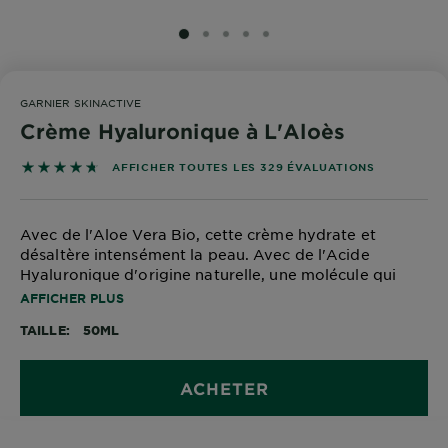
SLIDE 1
SLIDE 2
SLIDE 3
SLIDE 4
SLIDE 5
GARNIER SKINACTIVE
Crème Hyaluronique à L'Aloès
4.6839 out of 5 stars based on reviews
AFFICHER TOUTES LES 329 ÉVALUATIONS
Avec de l'Aloe Vera Bio, cette crème hydrate et
désaltère intensément la peau. Avec de l'Acide
Hyaluronique d'origine naturelle, une molécule qui
peut contenir jusqu'à 1000 fois son poids en eau, il
AFFICHER PLUS
emprisonne l'hydratation pour une peau repulpée.
TAILLE
50ML
ACHETER