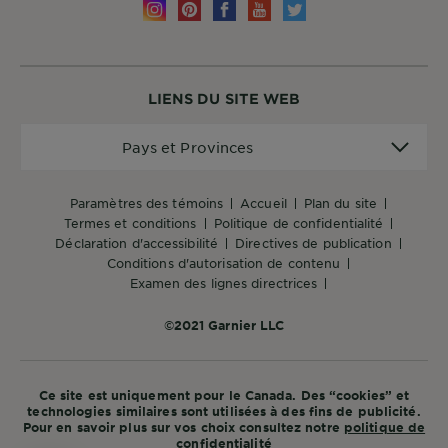
LIENS DU SITE WEB
Pays
Pays et Provinces
et
Provinces
paramètres des témoins
accueil
plan du site
termes et conditions
politique de confidentialité
déclaration d'accessibilité
directives de publication
conditions d'autorisation de contenu
examen des lignes directrices
©2021 Garnier LLC
Ce site est uniquement pour le Canada. Des “cookies” et
technologies similaires sont utilisées à des fins de publicité.
Pour en savoir plus sur vos choix consultez notre
politique de
confidentialité