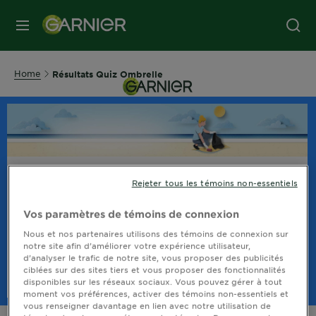
MENU
Home
Résultats Quiz Ombrelle
Nous
Rejeter tous les témoins non-essentiels
recommandons...
Vos paramètres de témoins de connexion
Nous et nos partenaires utilisons des témoins de connexion sur
Ce produit n'est pas disponible.
notre site afin d’améliorer votre expérience utilisateur,
d’analyser le trafic de notre site, vous proposer des publicités
ciblées sur des sites tiers et vous proposer des fonctionnalités
disponibles sur les réseaux sociaux. Vous pouvez gérer à tout
moment vos préférences, activer des témoins non-essentiels et
vous renseigner davantage en lien avec notre utilisation de