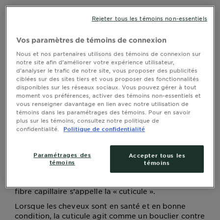
Apaisez et nourrissez votre chevelure, pour du
Rejeter tous les témoins non-essentiels
confort et de la douceur au quotidien
Vos paramètres de témoins de connexion
Avoir les cheveux fragiles ou un cuir chevelu
sensible peut être tout un défi : les plus petits
Nous et nos partenaires utilisons des témoins de connexion sur
notre site afin d’améliorer votre expérience utilisateur,
gestes semblent causer des dommages ou de
d’analyser le trafic de notre site, vous proposer des publicités
l’irritation, sans même que vous vous en rendiez
ciblées sur des sites tiers et vous proposer des fonctionnalités
compte. Par contre, en vous armant des bons
disponibles sur les réseaux sociaux. Vous pouvez gérer à tout
produits et en adoptant de saines habitudes, vous
moment vos préférences, activer des témoins non-essentiels et
pourrez prendre soin de vos cheveux et les rendre
vous renseigner davantage en lien avec notre utilisation de
plus forts, jour après jour. Découvrez comment
témoins dans les paramétrages des témoins. Pour en savoir
plus sur les témoins, consultez notre politique de
prendre soin des cheveux et des cuirs chevelus
confidentialité.
Politique de confidentialité
sensibles!
Comment les cheveux sont-ils faits?
Paramétrages des
Accepter tous les
Nos cheveux sont faits de deux parties principales :
témoins
témoins
la racine et la fibre capillaire; les longueurs qui
sortent du cuir chevelu. La coquille externe de la
fibre capillaire s’appelle la « cuticule ».
Lorsque les cheveux sont en santé et en bonne
condition, la cuticule agit comme un bouclier contre