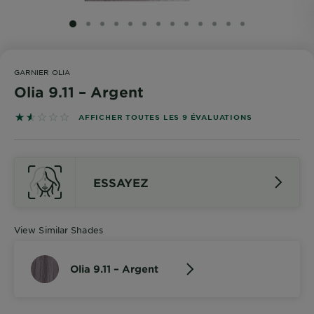
SLIDE 1
SLIDE 2
SLIDE 3
SLIDE 4
SLIDE 5
SLIDE 6
SLIDE 7
SLIDE 8
SLIDE 9
SLIDE 10
SLIDE 11
SLIDE 12
SLIDE 13
GARNIER OLIA
Olia 9.11 – Argent
1.5556 out of 5 stars based on reviews
AFFICHER TOUTES LES 9 ÉVALUATIONS
ESSAYEZ
View Similar Shades
Olia 9.11 – Argent