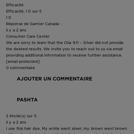
Efficacité
Efficacité, 1.0 sur 5
1.0
Réponse de Garnier Canada :
il y a 2 ans
Consumer Care Center
We are sorry to learn that the Olia 9.11 – Silver did not provide
the desired results. We invite you to reach out to us via email
providing additional information to receive further assistance.
[email protected]
0 commentaire
AJOUTER UN COMMENTAIRE
PASHTA
2 étoile(s) sur 5.
il y a 2 ans
I use this hair dye. My white went silver; my brown went brown