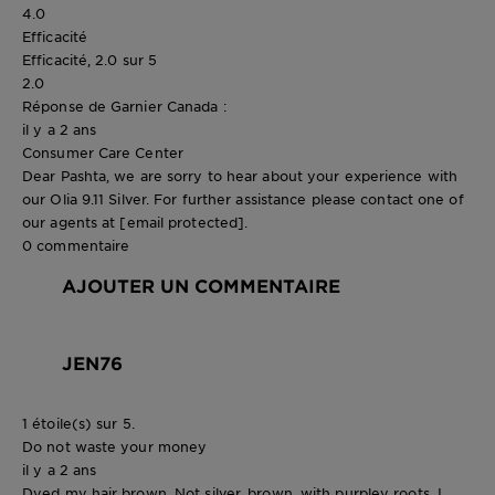
4.0
Efficacité
Efficacité, 2.0 sur 5
2.0
Réponse de Garnier Canada :
il y a 2 ans
Consumer Care Center
Dear Pashta, we are sorry to hear about your experience with
our Olia 9.11 Silver. For further assistance please contact one of
our agents at
[email protected]
.
0 commentaire
AJOUTER UN COMMENTAIRE
JEN76
1 étoile(s) sur 5.
Do not waste your money
il y a 2 ans
Dyed my hair brown. Not silver, brown, with purpley roots. I