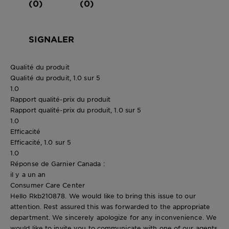
(0)
(0)
SIGNALER
Qualité du produit
Qualité du produit, 1.0 sur 5
1.0
Rapport qualité-prix du produit
Rapport qualité-prix du produit, 1.0 sur 5
1.0
Efficacité
Efficacité, 1.0 sur 5
1.0
Réponse de Garnier Canada :
il y a un an
Consumer Care Center
Hello Rkb210878. We would like to bring this issue to our
attention. Rest assured this was forwarded to the appropriate
department. We sincerely apologize for any inconvenience. We
would like to invite you to communicate with one of our agents