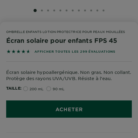
SLIDE 1
SLIDE 2
SLIDE 3
SLIDE 4
SLIDE 5
SLIDE 6
SLIDE 7
SLIDE 8
SLIDE 9
SLIDE 10
SLIDE 11
SLIDE 12
OMBRELLE ENFANTS LOTION PROTECTRICE POUR PEAUX MOUILLÉES
Écran solaire pour enfants FPS 45
4.6087 out of 5 stars based on reviews
AFFICHER TOUTES LES 299 ÉVALUATIONS
Écran solaire hypoallergénique. Non gras. Non collant.
Protège des rayons UVA/UVB. Résiste à l'eau.
TAILLE
200 mL
90 mL
ACHETER