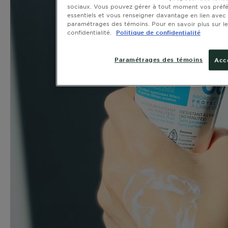
sociaux. Vous pouvez gérer à tout moment vos préfé
essentiels et vous renseigner davantage en lien avec 
paramétrages des témoins. Pour en savoir plus sur le
confidentialité.
Politique de confidentialité
Paramétrages des témoins
Acc