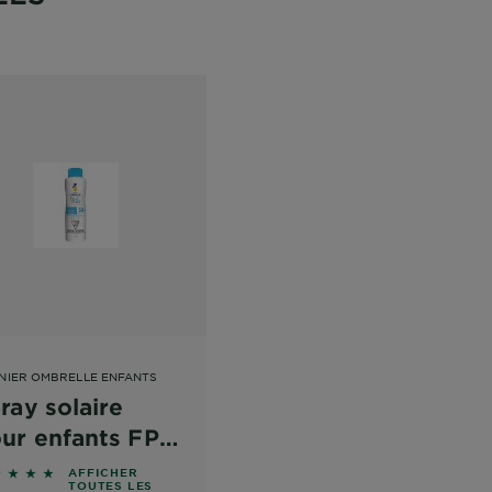
NIER OMBRELLE ENFANTS
ray solaire
ur enfants FPS
0+
087 out of 5 stars based on reviews
AFFICHER
TOUTES LES