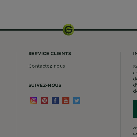
SERVICE CLIENTS
I
Contactez-nous
S
c
d
d
SUIVEZ-NOUS
d
Je
Ca