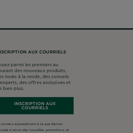
NSCRIPTION AUX COURRIELS
oyez parmi les premiers au
ourant des nouveaux produits,
es looks à la mode, des conseils
’experts, des offres exclusives et
e bien plus.
INSCRIPTION AUX
COURRIELS
 consens expressément à ce que Garnier
nada m’envoi des nouvelles, promotions, et