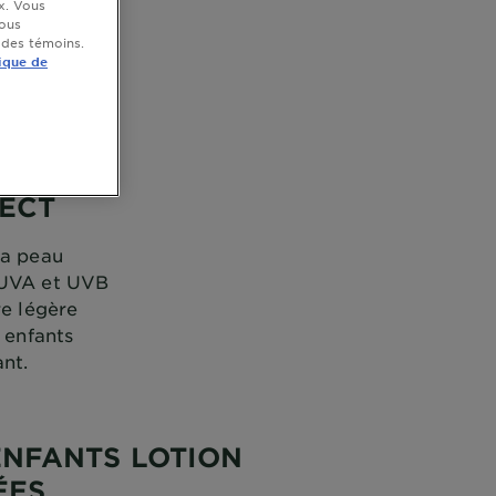
x. Vous
vous
 des témoins.
ique de
TECT
la peau
s UVA et UVB
re légère
 enfants
nt.
ENFANTS LOTION
ÉES