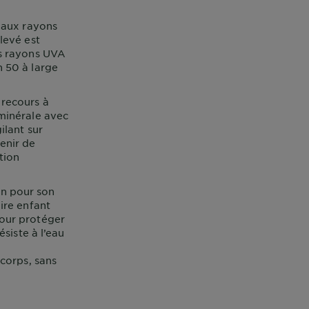
e aux rayons
levé est
es rayons UVA
n 50 à large
 recours à
 minérale avec
ilant sur
enir de
tion
on pour son
ire enfant
Pour protéger
ésiste à l’eau
 corps, sans