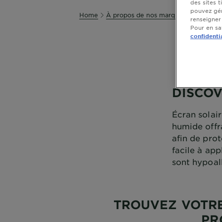
des sites 
pouvez gér
Home
À propos de nos marques
Protectio
renseigner
Pour en sav
confidenti
DISCOV
Écran solai
humide offr
afin de prot
facile à app
sont hypoal
TROUVEZ VOTRE
PR