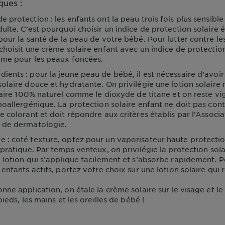
ques :
de protection : les enfants ont la peau trois fois plus sensibl
ulte. C’est pourquoi choisir un indice de protection solaire é
pour la santé de la peau de votre bébé. Pour lutter contre l
choisit une crème solaire enfant avec un indice de protectio
ême pour les peaux foncées.
dients : pour la jeune peau de bébé, il est nécessaire d’avoir
olaire douce et hydratante. On privilégie une lotion solaire
olaire 100% naturel comme le dioxyde de titane et on reste vig
poallergénique. La protection solaire enfant ne doit pas cont
e colorant et doit répondre aux critères établis par l’Associa
 de dermatologie.
re : coté texture, optez pour un vaporisateur haute protecti
 pratique. Par temps venteux, on privilégie la protection sola
 lotion qui s’applique facilement et s’absorbe rapidement. 
enfants actifs, portez votre choix sur une lotion solaire qui r
nne application, on étale la crème solaire sur le visage et le
pieds, les mains et les oreilles de bébé !