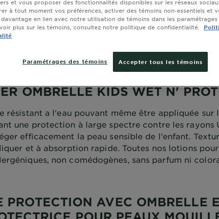
tiers et vous proposer des fonctionnalités disponibles sur les réseaux sociau
er à tout moment vos préférences, activer des témoins non-essentiels et 
n solaire
Ombrelle Kids
 davantage en lien avec notre utilisation de témoins dans les paramétrages
oir plus sur les témoins, consultez notre politique de confidentialité.
Polit
alité
Paramétrages des témoins
Accepter tous les témoins
ER OMBRELLE KIDS WET N' PRO
re résistant a l'eau pouvant même être appliquée sur 
ant une protection à large spectre contre les rayon
éger efficacement la peau sensible de l'enfant. Textu
liquer et à absorption rapide. Toutes nos lotions pour
lergéniques, non comédogènes, sans parfum ni colora
 PROTECTION AVEC OMBRELLE 
OTECTRICE POUR PEAUX MOUILL