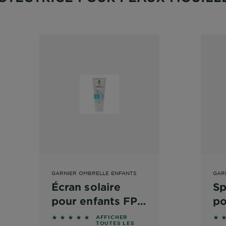
GARNIER OMBRELLE ENFANTS
GAR
Écran solaire
Sp
pour enfants FPS
po
60
5
4.6208 out of 5 stars based on reviews
4.6
AFFICHER
TOUTES LES