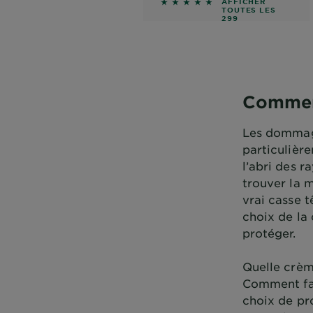
4.6087 out of 5 stars base
AFFICHER
TOUTES LES
299
ÉVALUATIONS
Comment
Les dommage
particulière
l’abri des r
trouver la 
vrai casse t
choix de la 
protéger.
Quelle crèm
Comment fai
choix de pro