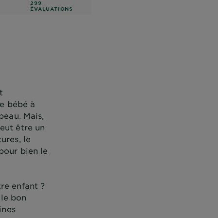
299
ÉVALUATIONS
t
re bébé à
peau. Mais,
eut être un
ures, le
pour bien le
re enfant ?
 le bon
ines