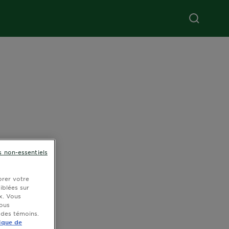
s non-essentiels
orer votre
ciblées sur
x. Vous
vous
 des témoins.
ique de