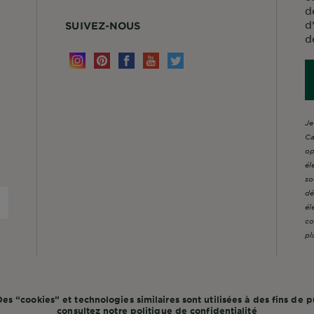
d
d
SUIVEZ-NOUS
d
Je
Ca
op
él
so
dé
él
co
pl
s “cookies” et technologies similaires sont utilisées à des fins de pu
consultez notre
politique de confidentialité