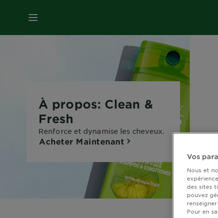
MENU
À propos: Clean &
Fresh
Renforce et dynamise les cheveux.
Acheter Maintenant
Vos par
Nous et no
expérience 
des sites 
pouvez gér
renseigner
Pour en sav