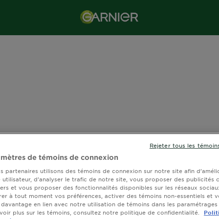
Rejeter tous les témoin
amètres de témoins de connexion
s partenaires utilisons des témoins de connexion sur notre site afin d’améli
utilisateur, d’analyser le trafic de notre site, vous proposer des publicités 
tiers et vous proposer des fonctionnalités disponibles sur les réseaux sociau
er à tout moment vos préférences, activer des témoins non-essentiels et 
 davantage en lien avec notre utilisation de témoins dans les paramétrages
oir plus sur les témoins, consultez notre politique de confidentialité.
Polit