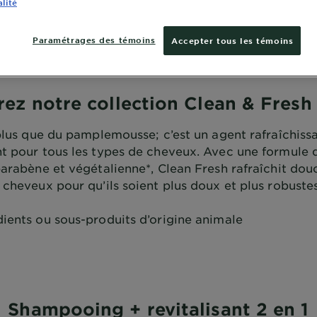
alité
 cheveux
Fructis
Clean & Fresh
Paramétrages des témoins
Accepter tous les témoins
ez notre collection Clean & Fresh
 plus que du pamplemousse; c’est un agent rafraîchissa
nt pour tous les types de cheveux. Avec une formule 
 parabène et végétalienne*, Clean Fresh rafraîchit do
 cheveux pour qu’ils soient plus doux et plus robuste
dients ou sous-produits d’origine animale
Shampooing + revitalisant 2 en 1