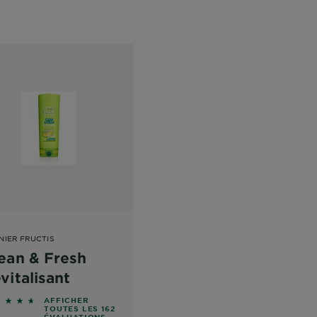
NIER FRUCTIS
ean & Fresh
vitalisant
938 out of 5 stars based on reviews
AFFICHER
TOUTES LES 162
ÉVALUATIONS