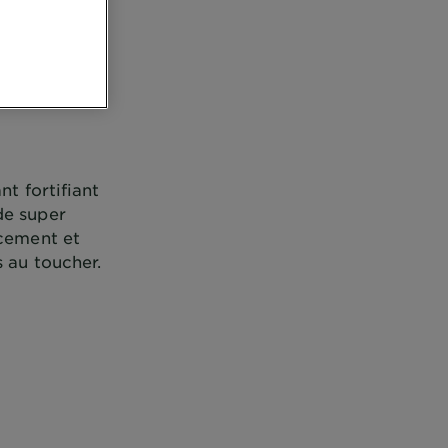
nt fortifiant
de super
ucement et
s au toucher.