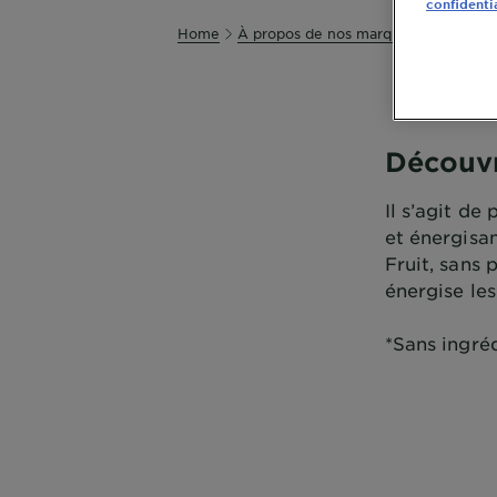
confidenti
Home
À propos de nos marques
Soin des
Découvr
Il s’agit de
et énergisa
Fruit, sans
énergise les
*Sans ingré