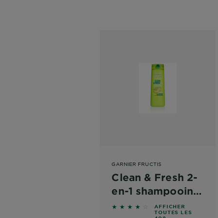
GARNIER FRUCTIS
Clean & Fresh 2-
en-1 shampooing
et revitalisant
4.1005 out of 5 stars based
AFFICHER
TOUTES LES
408