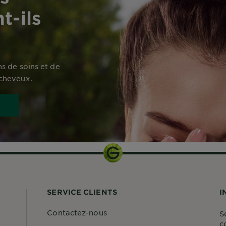
t-ils
s de soins et de
 cheveux.
SERVICE CLIENTS
I
Contactez-nous
S
c