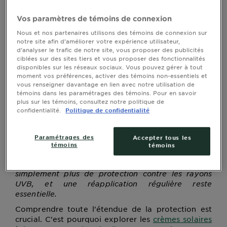
évalue l'efficacité d'une crème solaire à protéger
votre peau des rayons UVB nuisibles connus pour
Vos paramètres de témoins de connexion
causer des coups de soleil. Un nombre plus élevé de
FPS signifie plus de protection; par exemple, un
Nous et nos partenaires utilisons des témoins de connexion sur
filtre environ 93 % des rayons UVB, tandis
FPS 15
notre site afin d’améliorer votre expérience utilisateur,
d’analyser le trafic de notre site, vous proposer des publicités
qu'un
FPS 60
filtre environ 98,3 %.
ciblées sur des sites tiers et vous proposer des fonctionnalités
Il est important de se rappeler qu'aucune crème
disponibles sur les réseaux sociaux. Vous pouvez gérer à tout
moment vos préférences, activer des témoins non-essentiels et
solaire ne peut bloquer 100 % des rayons UVB. De
vous renseigner davantage en lien avec notre utilisation de
plus, la valeur du FPS ne détermine pas combien de
témoins dans les paramétrages des témoins. Pour en savoir
temps vous pouvez vous exposer au soleil sans
plus sur les témoins, consultez notre politique de
dommage. Cela varie selon votre type de peau,
confidentialité.
Politique de confidentialité
l'intensité du soleil et la fréquence à laquelle vous
appliquez la crème solaire.
Paramétrages des
Accepter tous les
Contrairement à une croyance populaire, un FPS
témoins
témoins
plus élevé ne signifie pas que vous pouvez rester
au soleil plus longtemps sans réappliquer; il offre
simplement plus de protection contre les rayons
UVB, et une réapplication régulière reste
essentielle.
Comprendre toute l'étendue de la protection est
crucial. C'est pourquoi explorer les
crèmes solaires