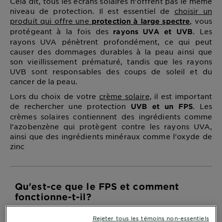
Cela dit, tous les écrans solaires n'offrent pas le même
niveau de protection. Il est essentiel de
choisir un
produit qui offre une
, vous
protection à large spectre
protégeant à la fois des
. Les
rayons UVA et UVB
rayons UVA pénètrent profondément, ce qui peut
causer des dommages durables à la peau ainsi que
son vieillissement prématuré, tandis que les rayons
UVB sont responsables des coups de soleil et du
cancer de la peau.
Lors du choix de votre
crème solaire
, il est important
de rechercher une protection
. Les
UVB et un FPS
crèmes solaires contiennent des ingrédients comme
l'azobenzène qui protègent contre les rayons UVA,
ainsi que des ingrédients minéraux comme l'oxyde de
zinc
Qu'est-ce que le FPS et comment
fonctionne-t-il?
Le FPS, qui signifie
,
facteur de protection solaire
Rejeter tous les témoins non-essentiels