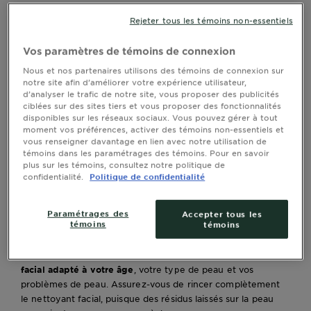
Rejeter tous les témoins non-essentiels
Si vous croyiez que les problèmes de peau étaient
Vos paramètres de témoins de connexion
réservés aux adolescents, attention : de l’acné aux
rides et aux taches, les problèmes de peau peuvent
Nous et nos partenaires utilisons des témoins de connexion sur
notre site afin d’améliorer votre expérience utilisateur,
se frayer un chemin dans votre vie aussi tôt que
d’analyser le trafic de notre site, vous proposer des publicités
dans la vingtaine. C’est pourquoi vous devriez
ciblées sur des sites tiers et vous proposer des fonctionnalités
adapter votre routine de soins de peau selon votre
disponibles sur les réseaux sociaux. Vous pouvez gérer à tout
âge. Voici trois façons de prendre soin des
moment vos préférences, activer des témoins non-essentiels et
problèmes de peau chez l’adulte.
vous renseigner davantage en lien avec notre utilisation de
témoins dans les paramétrages des témoins. Pour en savoir
plus sur les témoins, consultez notre politique de
1. Nettoyez et exfoliez votre peau
confidentialité.
Politique de confidentialité
Nettoyer sa peau est l’étape la plus cruciale pour avoir une
Paramétrages des
Accepter tous les
témoins
témoins
belle peau. Vous devriez nettoyer votre visage deux fois par
jour : une le matin, une le soir. Après avoir lavé vos mains,
nettoyez votre visage avec de l’eau tiède et un
nettoyant
facial adapté à votre âge
, votre type de peau et vos
problèmes de peau. Assurez-vous de rincer complètement
le nettoyant facial, puisque des résidus laissés sur la peau